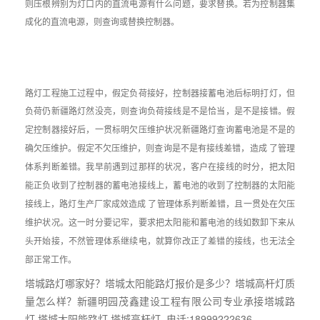
则压根辨别为灯口内的直流电源有什么问题，要求替换。若为控制器集
成化的直流电源，则查询或替换控制器。
路灯工程施工过程中，假定负荷接好，控制器接蓄电池后标明打灯，但
负荷仍
新疆路灯然没亮，则查询负荷接线是不是恰当，是不是接错。假
定控制器接好后，一贯标明欠压维护状况新疆路灯查询蓄电池是不是的
确欠压维护。假定不欠压维护，则查询是不是有接线差错，造成 了管理
体系判断差错。我早前遇到过那样的状况，客户在接线的时分，把太阳
能正负收到了控制器的蓄电池接线上，蓄电池的收到了控制器的太阳能
接线上，路灯生产厂家成效造成 了管理体系判断差错，且一贯处在欠压
维护状况。这一时分要记牢，要求把太阳能和蓄电池的线如数卸下来从
头开始接，不然管理体系继续电，就算你改正了差错的接线，也无法全
部正常工作。
塔城路灯哪家好？塔城太阳能路灯报价是多少？塔城高杆灯质
量怎么样？新疆明园茂鑫建设工程有限公司专业承接塔城路
灯,塔城太阳能路灯,塔城高杆灯,,电话:18999222636